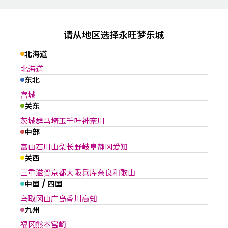
请从地区选择永旺梦乐城
北海道
北海道
东北
宫城
关东
茨城
群马
埼玉
千叶
神奈川
中部
富山
石川
山梨
长野
岐阜
静冈
爱知
关西
三重
滋贺
京都
大阪
兵库
奈良
和歌山
中国 / 四国
鸟取
冈山
广岛
香川
高知
九州
福冈
熊本
宫崎