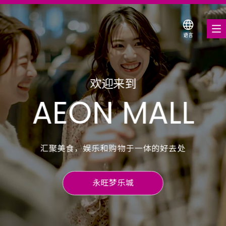
语言
搜索永旺梦乐城
优惠券
欢迎来到
服务与设施
AEON MALL
关于我们
汇聚美食，娱乐和购物于一体的好去处
永旺梦乐城