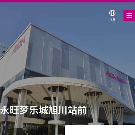
语言
美食饕餮
购物与娱乐
各种店铺优惠券
服务与设施
楼层平面图
关于我们
永旺梦乐城旭川站前
搜索永旺梦乐城