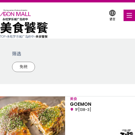
语言
美食饕餮
美食饕餮
TOP
>
永旺梦乐城广岛府中
>
美食饕餮
购物与娱乐
筛选
各种店铺优惠券
免税
服务与设施
关于我们
美食
搜索永旺梦乐城
GOEMON
1F[138-3]