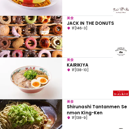
美食
JACK IN THE DONUTS
1F[146-3]
美食
KAIRIKIYA
1F[138-10]
美食
Shirunashi Tantanmen Se
nmon King-Ken
1F[138-9]