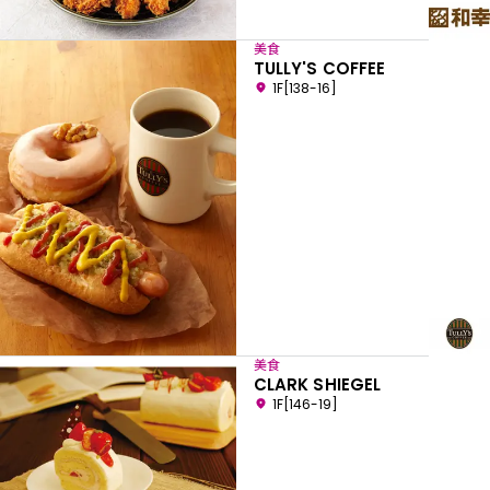
美食
TULLY'S COFFEE
1F[138-16]
美食
CLARK SHIEGEL
1F[146-19]