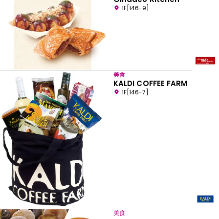
1F[146-9]
美食
KALDI COFFEE FARM
1F[146-7]
美食