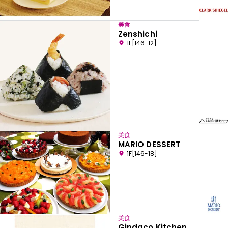
美食
Zenshichi
1F[146-12]
美食
MARIO DESSERT
1F[146-18]
美食
Gindaco Kitchen