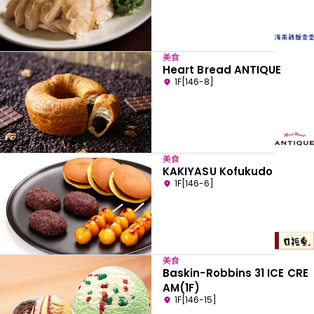
美食
Heart Bread ANTIQUE
1F[146-8]
美食
KAKIYASU Kofukudo
1F[146-6]
美食
Baskin-Robbins 31 ICE CRE
AM(1F)
1F[146-15]