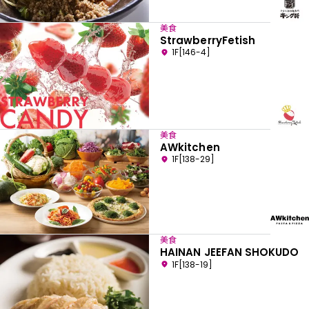
美食
StrawberryFetish
1F[146-4]
美食
AWkitchen
1F[138-29]
美食
HAINAN JEEFAN SHOKUDO
1F[138-19]