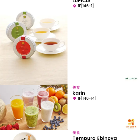
LUPICIA
1F[146-1]
美食
karin
1F[146-14]
美食
Tempura Ebinoya