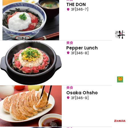
THE DON
3F[346-7]
美食
Pepper Lunch
3F[346-8]
美食
Osaka Ohsho
3F[346-9]