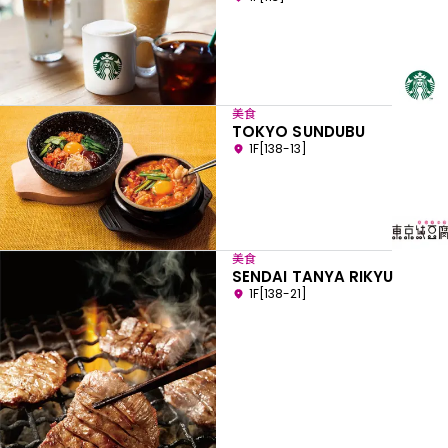
美食
TOKYO SUNDUBU
1F[138-13]
美食
SENDAI TANYA RIKYU
1F[138-21]