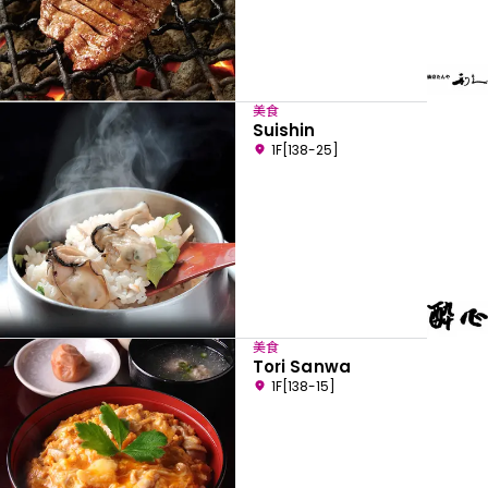
美食
Suishin
1F[138-25]
美食
Tori Sanwa
1F[138-15]