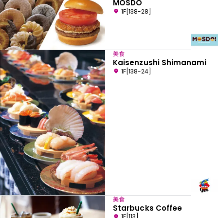
MOSDO
1F[138-28]
美食
Kaisenzushi Shimanami
1F[138-24]
美食
Starbucks Coffee
1F[113]