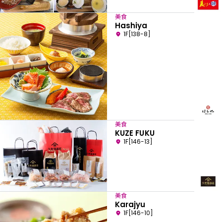
美食
Hashiya
1F[138-8]
美食
KUZE FUKU
1F[146-13]
美食
Karajyu
1F[146-10]