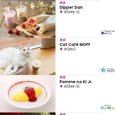
美食
Dipper Dan
3F[346-2]
美食
Cat Café MOFF
3F[362]
美食
Pomme no Ki Jr.
3F[346-3]
美食