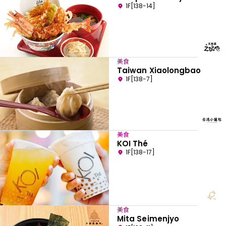
1F[138-14]
美食
Taiwan Xiaolongbao
1F[138-7]
美食
KOI Thé
1F[138-17]
美食
Mita Seimenjyo