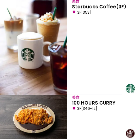
美食
Starbucks Coffee(3F)
3F[353]
美食
100 HOURS CURRY
3F[346-12]