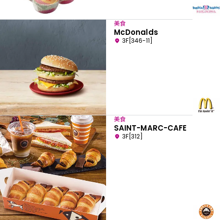
美食
McDonalds
3F[346-11]
美食
SAINT-MARC-CAFE
3F[312]