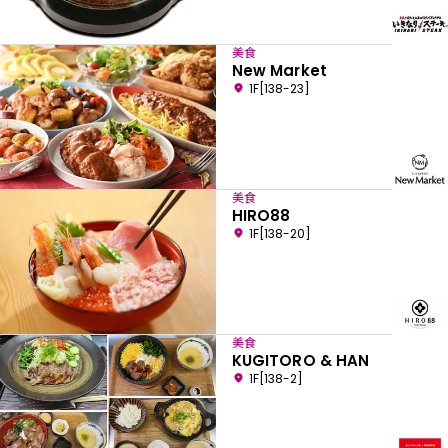
美食
New Market
1F[138-23]
美食
HIRO88
1F[138-20]
美食
KUGITORO & HAN
1F[138-2]