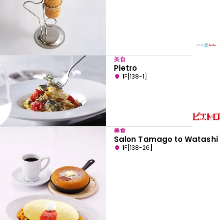
美食
Pietro
1F[138-1]
美食
Salon Tamago to Watashi
1F[138-26]