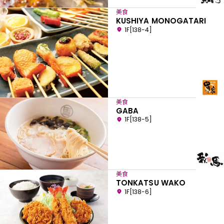
美食
KUSHIYA MONOGATARI
1F[138-4]
美食
GABA
1F[138-5]
美食
TONKATSU WAKO
1F[138-6]