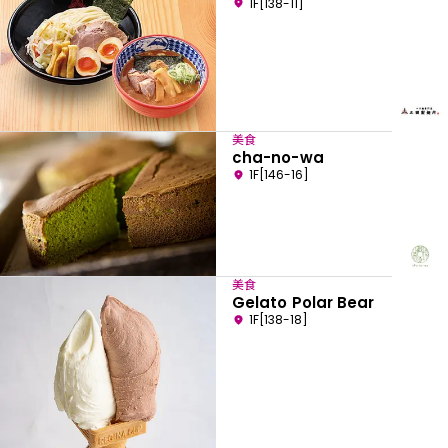
1F[138-11]
美食
cha-no-wa
1F[146-16]
美食
Gelato Polar Bear
1F[138-18]