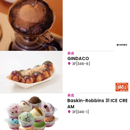
美食
GINDACO
3F[346-6]
美食
Baskin-Robbins 31 ICE CRE
AM
3F[346-1]