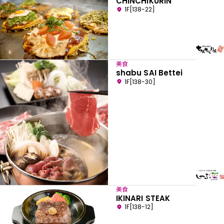
CHINCHIKURIN
1F[138-22]
美食
shabu SAI Bettei
1F[138-30]
美食
IKINARI STEAK
1F[138-12]