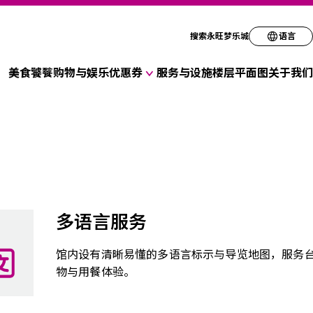
请选择您的语言
搜索永旺梦乐城
语言
美食饕餮
购物与娱乐
优惠券
服务与设施
楼层平面图
关于我们
English
各种店铺优惠券
简体
折扣优惠券
繁体
한국
多语言服务
馆内设有清晰易懂的多语言标示与导览地图，服务
物与用餐体验。