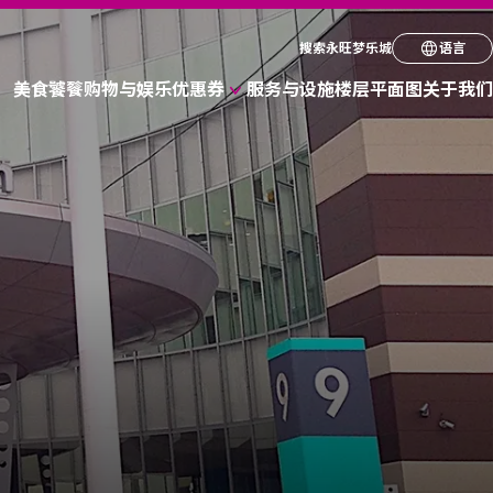
请选择您的语言
搜索永旺梦乐城
语言
美食饕餮
购物与娱乐
优惠券
服务与设施
楼层平面图
关于我们
English
各种店铺优惠券
简体
折扣优惠券
繁体
한국