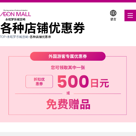
语言
各种店铺优惠券
美食饕餮
TOP
>
永旺梦乐城宫崎
>
各种店铺优惠券
购物与娱乐
各种店铺优惠券
折扣优惠券
服务与设施
楼层平面图
关于我们
搜索永旺梦乐城