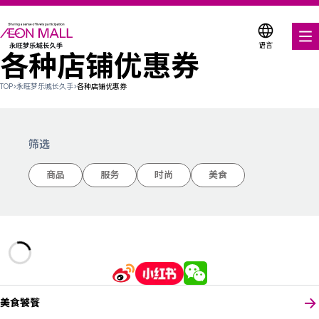
语言
各种店铺优惠券
美食饕餮
TOP
>
永旺梦乐城长久手
>
各种店铺优惠券
购物与娱乐
各种店铺优惠券
筛选
服务与设施
商品
服务
时尚
美食
关于我们
搜索永旺梦乐城
美食饕餮