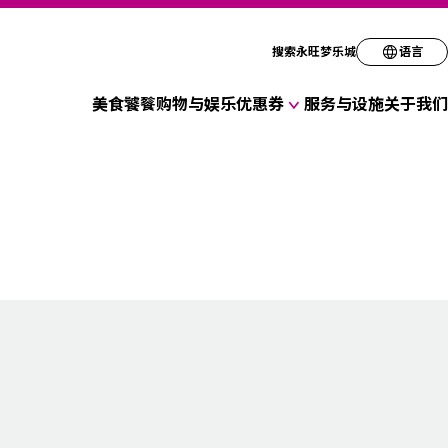
请选择您的语言
搜索永旺梦乐城
语言
美食饕餮
购物与娱乐
优惠券
服务与设施
关于我们
English
各种店铺优惠券
简体
繁体
한국