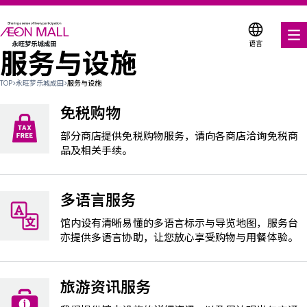
语言
服务与设施
美食饕餮
TOP
>
永旺梦乐城成田
>
服务与设施
购物与娱乐
免税购物
各种店铺优惠券
部分商店提供免税购物服务，请向各商店洽询免税商
品及相关手续。
折扣优惠券
多语言服务
服务与设施
馆内设有清晰易懂的多语言标示与导览地图，服务台
楼层平面图
亦提供多语言协助，让您放心享受购物与用餐体验。
关于我们
旅游资讯服务
搜索永旺梦乐城