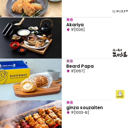
美食
Akariya
1F[1026]
美食
Beard Papa
1F[1057]
美食
ginza souzaiten
1F[1003-B]