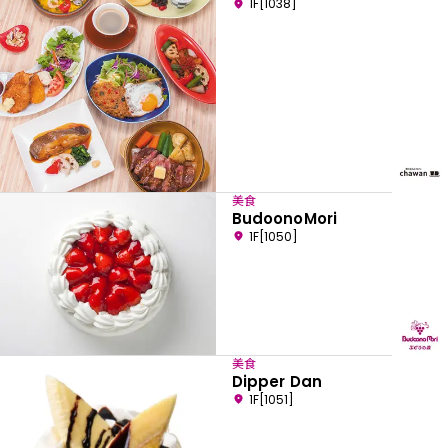
1F[1038]
美食
BudoonoMori
1F[1050]
美食
Dipper Dan
1F[1051]