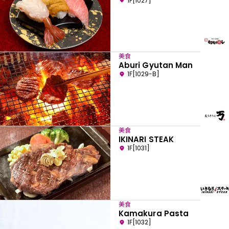
1F[1027]
美食
Aburi Gyutan Man
1F[1029-B]
美食
IKINARI STEAK
1F[1031]
美食
Kamakura Pasta
1F[1032]