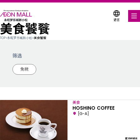
语言
美食饕餮
美食饕餮
TOP
>
永旺梦乐城新小松
>
美食饕餮
购物与娱乐
筛选
各种店铺优惠券
免税
折扣优惠券
服务与设施
美食
楼层平面图
HOSHINO COFFEE
[G-A]
关于我们
搜索永旺梦乐城