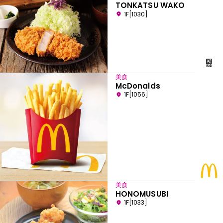
TONKATSU WAKO
1F[1030]
美食
McDonalds
1F[1056]
美食
HONOMUSUBI
1F[1033]