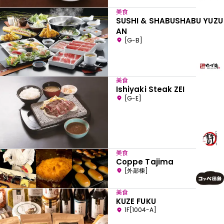
美食
SUSHI & SHABUSHABU YUZU
AN
[G-B]
美食
Ishiyaki Steak ZEI
[G-E]
美食
Coppe Tajima
[外部棟]
美食
KUZE FUKU
1F[1004-A]