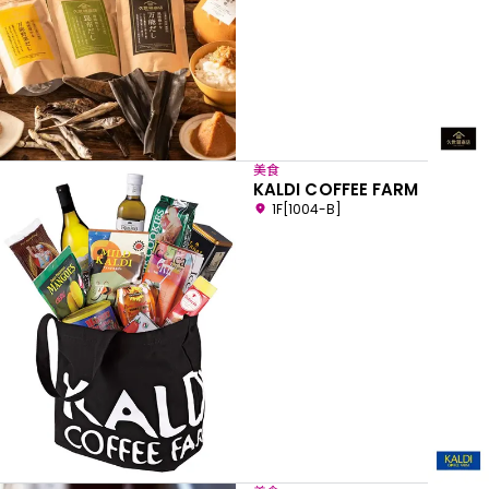
美食
KALDI COFFEE FARM
1F[1004-B]