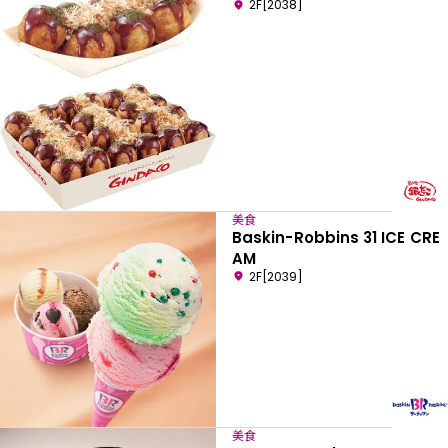
2F[2038]
美食
Baskin-Robbins 31 ICE CRE
AM
2F[2039]
美食