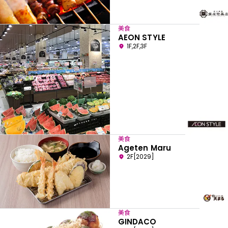
美食
AEON STYLE
1F,2F,3F
美食
Ageten Maru
2F[2029]
美食
GINDACO