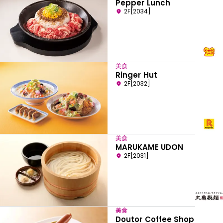
Pepper Lunch
2F[2034]
美食
Ringer Hut
2F[2032]
美食
MARUKAME UDON
2F[2031]
美食
Doutor Coffee Shop