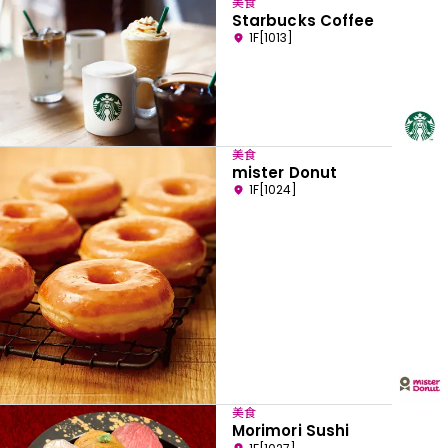
美食
Starbucks Coffee
1F[1013]
美食
mister Donut
1F[1024]
美食
Morimori Sushi