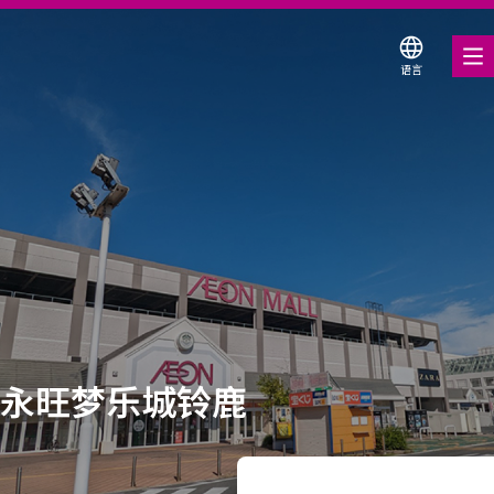
语言
美食饕餮
购物与娱乐
各种店铺优惠券
服务与设施
关于我们
搜索永旺梦乐城
永旺梦乐城铃鹿