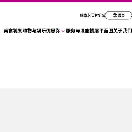
请选择您的语言
搜索永旺梦乐城
语言
美食饕餮
购物与娱乐
优惠券
服务与设施
楼层平面图
关于我们
English
各种店铺优惠券
简体
繁体
한국