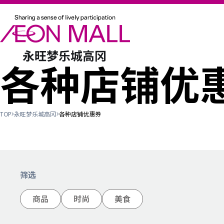
各种店铺优
TOP
>
永旺梦乐城高冈
>
各种店铺优惠券
筛选
商品
时尚
美食