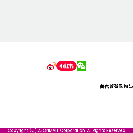
美食饕餮
购物与
Copyright (C) AEONMALL Corporation. All Rights Reserved