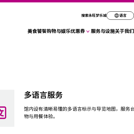
请选择您的语言
搜索永旺梦乐城
语言
美食饕餮
购物与娱乐
优惠券
服务与设施
关于我们
English
各种店铺优惠券
简体
折扣优惠券
繁体
한국
多语言服务
馆内设有清晰易懂的多语言标示与导览地图，服务
物与用餐体验。