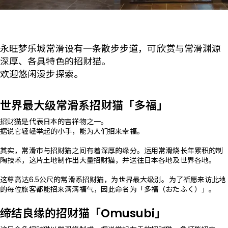
永旺梦乐城常滑设有一条散步步道，可欣赏与常滑渊源
深厚、各具特色的招财猫。
欢迎悠闲漫步探索。
世界最大级常滑系招财猫「多福」
招财猫是代表日本的吉祥物之一。
据说它轻轻举起的小手，能为人们招来幸福。
其实，常滑市与招财猫之间有着深厚的缘分。运用常滑烧长年累积的制
陶技术，这片土地制作出大量招财猫，并送往日本各地及世界各地。
这尊高达6.5公尺的常滑系招财猫，为世界最大级别。为了祈愿来访此地
的每位旅客都能招来满满福气，因此命名为「多福（おたふく）」。
缔结良缘的招财猫「Omusubi」