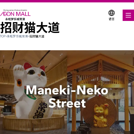
语言
招财猫大道
美食饕餮
TOP
>
永旺梦乐城常滑
>
招财猫大道
购物与娱乐
各种店铺优惠券
折扣优惠券
服务与设施
楼层平面图
关于我们
搜索永旺梦乐城