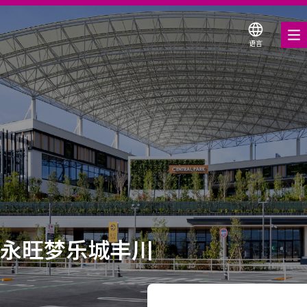
语言
美食饕餮
购物与娱乐
各种店铺优惠券
服务与设施
关于我们
搜索永旺梦乐城
永旺梦乐城丰川