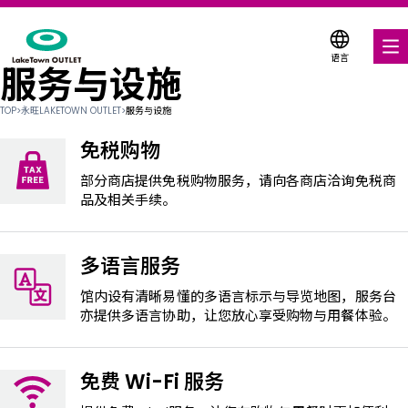
语言
服务与设施
美食饕餮
TOP
>
永旺LAKETOWN OUTLET
>
服务与设施
购物与娱乐
免税购物
各种店铺优惠券
部分商店提供免税购物服务，请向各商店洽询免税商
品及相关手续。
折扣优惠券
多语言服务
服务与设施
馆内设有清晰易懂的多语言标示与导览地图，服务台
楼层平面图
亦提供多语言协助，让您放心享受购物与用餐体验。
关于我们
免费 Wi-Fi 服务
搜索永旺梦乐城